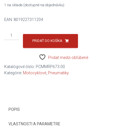
1 na sklade (dostupné na objednávku)
EAN:
8019227311204
množstvo
180/55R17
PRIDAŤ DO KOŠÍKA
73W
Angel
Pridať medzi obľúbené
GT2
R
Katalógové číslo:
PCMMRP673.00
PIRELLI
Kategórie:
Motocyklové
,
Pneumatiky
POPIS
VLASTNOSTI A PARAMETRE