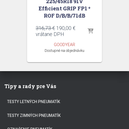
225/45R18 91V
Efficient GRIP FP1 *
ROF D/B/B/71dB
Pôvodná
Aktuálna
316,73
€
190,00
€
cena
cena
vrátane DPH
bola:
je:
GOODYEAR
316,73 €.
190,00 €.
Dostupné na objednávku
Tipy a rady pre Vás
TESTY LETNÝCH PNEUMATÍK
TESTY ZIMNÝCH PNEUMATÍK