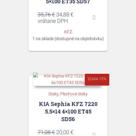
5×100 ET35 SD57
Pôvodná
Aktuálna
35,76
€
34,88
€
cena
cena
vrátane DPH
bola:
je:
KFZ
35,76 €.
34,88 €.
1 na sklade (dostupné na objednávku)
ZĽAVA 72%
Disky
Plechové disky
KIA Sephia KFZ 7220
5.5×14 4×100 ET45
SD56
Pôvodná
Aktuálna
71,08
€
20,00
€