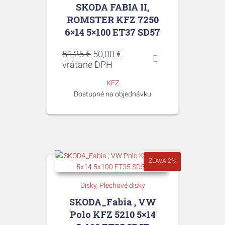
SKODA FABIA II,
ROMSTER KFZ 7250
6×14 5×100 ET37 SD57
Pôvodná
Aktuálna
51,25
€
50,00
€
cena
cena
vrátane DPH
bola:
je:
KFZ
51,25 €.
50,00 €.
Dostupné na objednávku
ZĽAVA 2%
Disky
Plechové disky
SKODA_Fabia , VW
Polo KFZ 5210 5×14