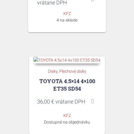
cena
cena
vrátane DPH
bola:
je:
KFZ
71,08 €.
20,00 €.
4 na sklade
Disky
Plechové disky
TOYOTA 4.5×14 4×100
ET35 SD54
36,00
€
vrátane DPH
KFZ
Dostupné na objednávku