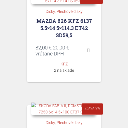
Disky
Plechové disky
MAZDA 626 KFZ 6137
5.5×14 5×114.3 ET42
SD59,5
Pôvodná
Aktuálna
82,00
€
20,00
€
cena
cena
vrátane DPH
bola:
je:
KFZ
82,00 €.
20,00 €.
2 na sklade
ZĽAVA 2%
Disky
Plechové disky