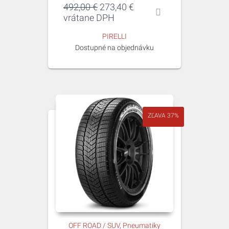
Pôvodná
Aktuálna
492,00
€
273,40
€
cena
cena
vrátane DPH
bola:
je:
PIRELLI
492,00 €.
273,40 €.
Dostupné na objednávku
ZĽAVA 37%
OFF ROAD / SUV
Pneumatiky