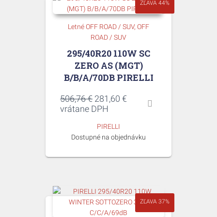
ZĽAVA 44%
Letné OFF ROAD / SUV
OFF
ROAD / SUV
295/40R20 110W SC
ZERO AS (MGT)
B/B/A/70DB PIRELLI
Pôvodná
Aktuálna
506,76
€
281,60
€
cena
cena
vrátane DPH
bola:
je:
PIRELLI
506,76 €.
281,60 €.
Dostupné na objednávku
ZĽAVA 37%