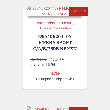
ZĽAVA 58%
Letné osobné pneumatiky
Osobné pneumatiky
295/40R20 110Y
N’FERA SPORT
C/A/B/75DB NEXEN
Pôvodná
Aktuálna
330,87
€
140,29
€
cena
cena
vrátane DPH
bola:
je:
NEXEN
330,87 €.
140,29 €.
Dostupné na objednávku