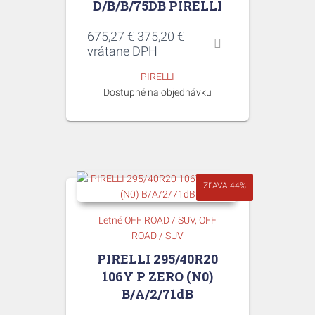
D/B/B/75DB PIRELLI
Pôvodná
Aktuálna
675,27
€
375,20
€
cena
cena
vrátane DPH
bola:
je:
PIRELLI
675,27 €.
375,20 €.
Dostupné na objednávku
ZĽAVA 44%
Letné OFF ROAD / SUV
OFF
ROAD / SUV
PIRELLI 295/40R20
106Y P ZERO (N0)
B/A/2/71dB