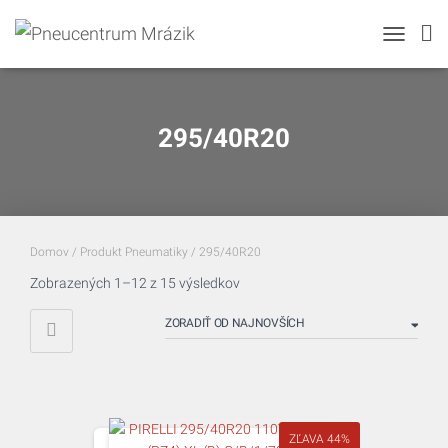
TOGGLE N
295/40R20
Domov
/ Produkt Pneumatiky / 295/40R20
Zoradené
Zobrazených 1–12 z 15 výsledkov
podľa
najnovších
ZĽAVA 44%