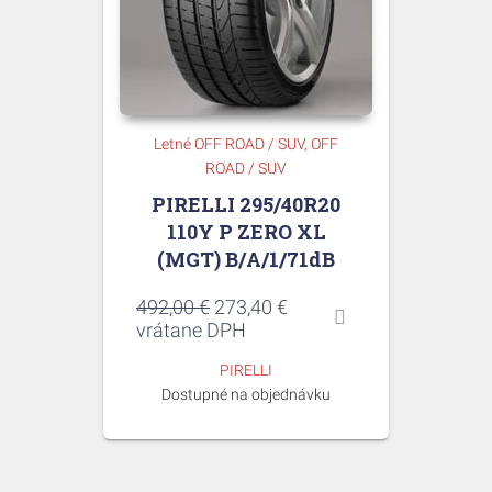
Letné OFF ROAD / SUV
OFF
ROAD / SUV
PIRELLI 295/40R20
110Y P ZERO XL
(MGT) B/A/1/71dB
Pôvodná
Aktuálna
492,00
€
273,40
€
cena
cena
vrátane DPH
bola:
je:
PIRELLI
492,00 €.
273,40 €.
Dostupné na objednávku