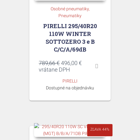
Osobné pneumatiky
Pneumatiky
PIRELLI 295/40R20
110W WINTER
SOTTOZERO 3 e B
C/C/A/69dB
Pôvodná
Aktuálna
789,66
€
496,00
€
cena
cena
vrátane DPH
bola:
je:
PIRELLI
789,66 €.
496,00 €.
Dostupné na objednávku
ZĽAVA 44%