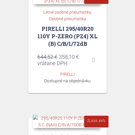
Letné osobné pneumatiky
Osobné pneumatiky
PIRELLI 295/40R20
110Y P-ZERO (PZ4) XL
(B) C/B/1/72dB
Pôvodná
Aktuálna
644,52
€
358,10
€
cena
cena
vrátane DPH
bola:
je:
PIRELLI
644,52 €.
358,10 €.
Dostupné na objednávku
ZĽAVA 44%