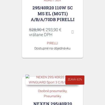
ROAD / SUV
295/40R20 110W SC
MS EL (MGT1)
A/B/A/70DB PIRELLI
Pôvodná
Aktuálna
528,90
€
293,90
€
cena
cena
vrátane DPH
bola:
je:
PIRELLI
528,90 €.
293,90 €.
Dostupné na objednávku
ZĽAVA 62%
Osobné pneumatiky
Pneumatiky
NEXEN 295/40R20