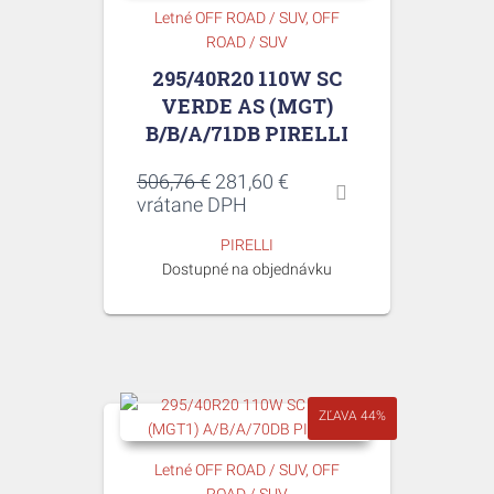
Letné OFF ROAD / SUV
OFF
ROAD / SUV
295/40R20 110W SC
VERDE AS (MGT)
B/B/A/71DB PIRELLI
Pôvodná
Aktuálna
506,76
€
281,60
€
cena
cena
vrátane DPH
bola:
je:
PIRELLI
506,76 €.
281,60 €.
Dostupné na objednávku
ZĽAVA 44%
Letné OFF ROAD / SUV
OFF