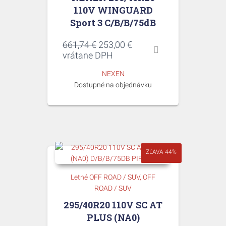
110V WINGUARD
Sport 3 C/B/B/75dB
Pôvodná
Aktuálna
661,74
€
253,00
€
cena
cena
vrátane DPH
bola:
je:
NEXEN
661,74 €.
253,00 €.
Dostupné na objednávku
ZĽAVA 44%
Letné OFF ROAD / SUV
OFF
ROAD / SUV
295/40R20 110V SC AT
PLUS (NA0)