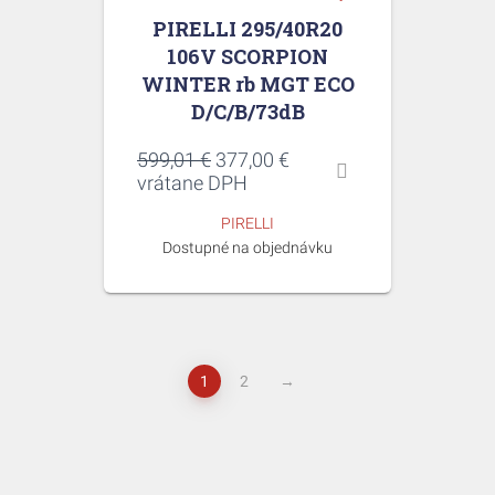
PIRELLI 295/40R20
106V SCORPION
WINTER rb MGT ECO
D/C/B/73dB
Pôvodná
Aktuálna
599,01
€
377,00
€
cena
cena
vrátane DPH
bola:
je:
PIRELLI
599,01 €.
377,00 €.
Dostupné na objednávku
1
2
→