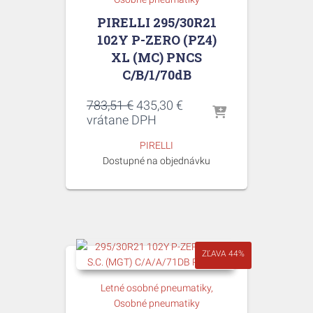
PIRELLI 295/30R21
102Y P-ZERO (PZ4)
XL (MC) PNCS
C/B/1/70dB
Pôvodná
Aktuálna
783,51
€
435,30
€
cena
cena
vrátane DPH
bola:
je:
PIRELLI
783,51 €.
435,30 €.
Dostupné na objednávku
ZĽAVA 44%
Letné osobné pneumatiky
Osobné pneumatiky