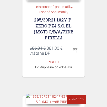
Letné osobné pneumatiky
Osobné pneumatiky
295/30R21 102Y P-
ZERO PZ4 S.C. EL
(MGT) C/B/A/71DB
PIRELLI
Pôvodná
Aktuálna
686,34
€
381,30
€
cena
cena
vrátane DPH
bola:
je:
PIRELLI
686,34 €.
381,30 €.
Dostupné na objednávku
ZĽAVA 44%