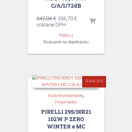
C/A/1/72dB
Pôvodná
Aktuálna
642,06
€
356,70
€
cena
cena
vrátane DPH
bola:
je:
PIRELLI
642,06 €.
356,70 €.
Dostupné na objednávku
ZĽAVA 37%
Osobné pneumatiky
Pneumatiky
PIRELLI 295/30R21
102W P ZERO
WINTER e MC