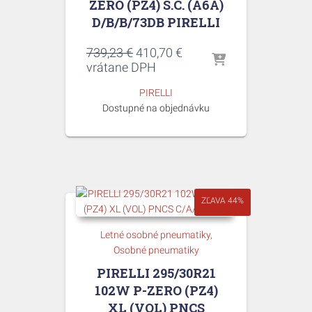
ZERO (PZ4) S.C. (A6A)
D/B/B/73DB PIRELLI
Pôvodná
Aktuálna
739,23
€
410,70
€
cena
cena
vrátane DPH
bola:
je:
PIRELLI
739,23 €.
410,70 €.
Dostupné na objednávku
ZĽAVA 44%
Letné osobné pneumatiky
Osobné pneumatiky
PIRELLI 295/30R21
102W P-ZERO (PZ4)
XL (VOL) PNCS