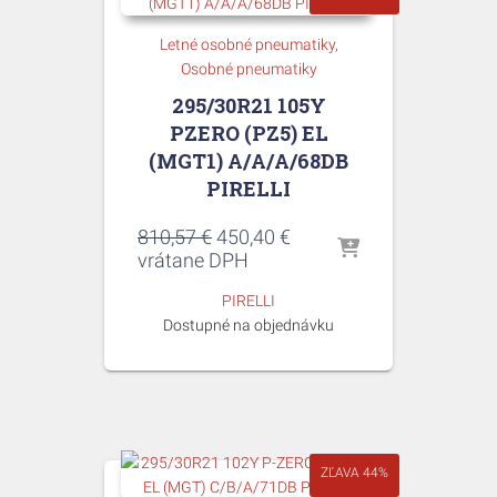
Letné osobné pneumatiky
Osobné pneumatiky
295/30R21 105Y
PZERO (PZ5) EL
(MGT1) A/A/A/68DB
PIRELLI
Pôvodná
Aktuálna
810,57
€
450,40
€
cena
cena
vrátane DPH
bola:
je:
PIRELLI
810,57 €.
450,40 €.
Dostupné na objednávku
ZĽAVA 44%