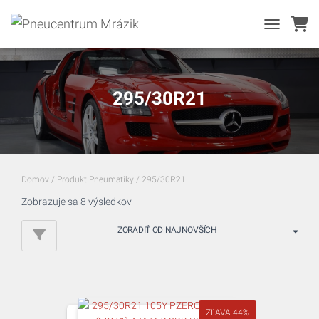
TOGGLE NA
295/30R21
Domov
/ Produkt Pneumatiky / 295/30R21
Zoradené
Zobrazuje sa 8 výsledkov
podľa
najnovších
ZĽAVA 44%