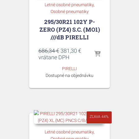
Letné osobné pneumatiky
Osobné pneumatiky
295/30R21 102Y P-
ZERO (PZ4) S.C. (MO1)
///dB PIRELLI
Pôvodná
Aktuálna
686,34
€
381,30
€
cena
cena
vrátane DPH
bola:
je:
PIRELLI
686,34 €.
381,30 €.
Dostupné na objednávku
ZĽAVA 44%
Letné osobné pneumatiky
Osobné pneumatiky