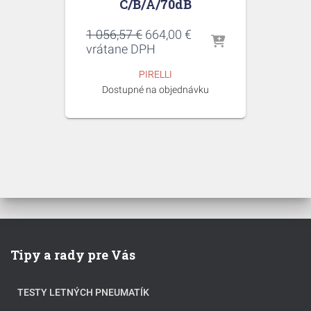
C/B/A/70dB
Pôvodná
Aktuálna
1 056,57
€
664,00
€
cena
cena
vrátane DPH
bola:
je:
PIRELLI
1
664,00 €.
Dostupné na objednávku
056,57 €.
Tipy a rady pre Vás
TESTY LETNÝCH PNEUMATÍK