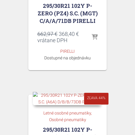
295/30R21 102Y P-
ZERO (PZ4) S.C. (MGT)
C/A/A/71DB PIRELLI
Pôvodná
Aktuálna
662,97
€
368,40
€
cena
cena
vrátane DPH
bola:
je:
PIRELLI
662,97 €.
368,40 €.
Dostupné na objednávku
ZĽAVA 44%
Letné osobné pneumatiky
Osobné pneumatiky
295/30R21 102Y P-