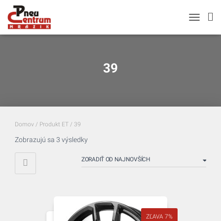
TOGGLE N
39
Domov
/ Produkt ET / 39
Zoradené
Zobrazujú sa 3 výsledky
podľa
najnovších
ZĽAVA 7%