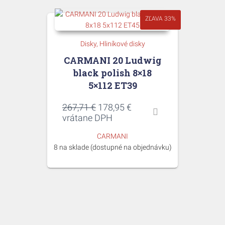
ZĽAVA 33%
Disky
Hliníkové disky
CARMANI 20 Ludwig
black polish 8×18
5×112 ET39
Pôvodná
Aktuálna
267,71
€
178,95
€
cena
cena
vrátane DPH
bola:
je:
CARMANI
267,71 €.
178,95 €.
8 na sklade (dostupné na objednávku)