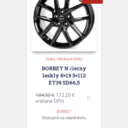
Disky
Hliníkové disky
BORBET N čierny
leskly 8×19 5×112
ET39 SD66,5
Pôvodná
Aktuálna
184,50
€
172,20
€
cena
cena
vrátane DPH
bola:
je:
BORBET
184,50 €.
172,20 €.
Dostupné na objednávku